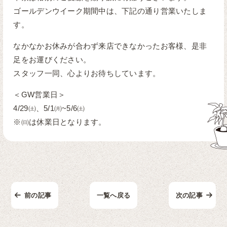
ゴールデンウイーク期間中は、下記の通り営業いたしま
す。
なかなかお休みが合わず来店できなかったお客様、是非
足をお運びください。
スタッフ一同、心よりお待ちしています。
＜GW営業日＞
4/29㈯、5/1㈪~5/6㈯
※㈰は休業日となります。
前の記事
一覧へ戻る
次の記事